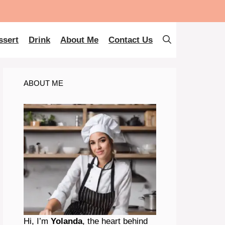
ssert
Drink
About Me
Contact Us
ABOUT ME
Hi, I’m
Yolanda
, the heart behind