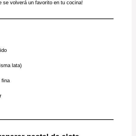
e se volverá un favorito en tu cocina!
ido
isma lata)
 fina
r