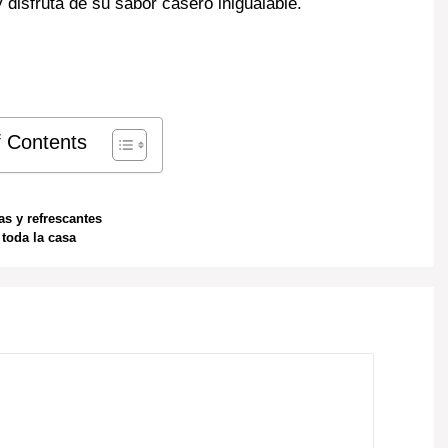
 disfruta de su sabor casero inigualable.
f Contents
s y refrescantes
toda la casa