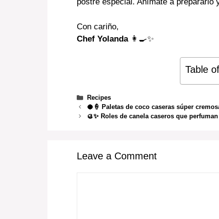
postre especial. Anímate a prepararlo y
Con cariño,
Chef Yolanda
👩‍🍳✨
Table o
Categories
Recipes
🥥🍦 Paletas de coco caseras súper cremosa
🥮✨ Roles de canela caseros que perfuman 
Leave a Comment
Comment