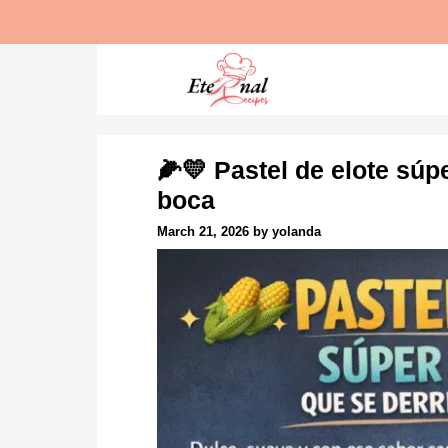
Skip
to
content
🌽💛 Pastel de elote súp
boca
March 21, 2026
by
yolanda