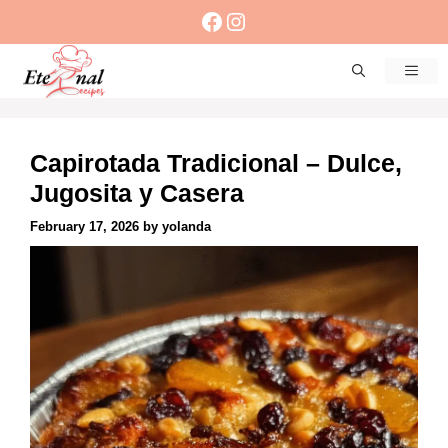
Skip
Facebook
Instagram
to
content
Men
Capirotada Tradicional – Dulce,
Jugosita y Casera
February 17, 2026
by
yolanda