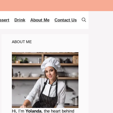
ssert
Drink
About Me
Contact Us
ABOUT ME
Hi, I’m
Yolanda
, the heart behind