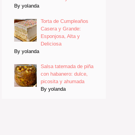
By yolanda
Torta de Cumpleaños
Casera y Grande:
Esponjosa, Alta y
Deliciosa
By yolanda
Salsa tatemada de piña
con habanero: dulce,
picosita y ahumada
By yolanda