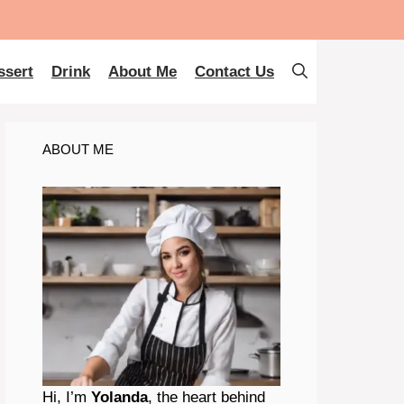
ssert
Drink
About Me
Contact Us
ABOUT ME
Hi, I’m
Yolanda
, the heart behind