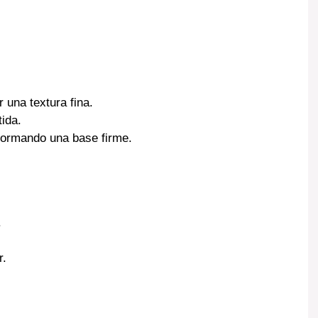
r una textura fina.
ida.
 formando una base firme.
.
r.