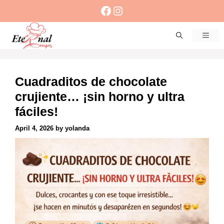
Skip
Facebook
Instagram
to
content
Men
Cuadraditos de chocolate
crujiente… ¡sin horno y ultra
fáciles!
April 4, 2026
by
yolanda