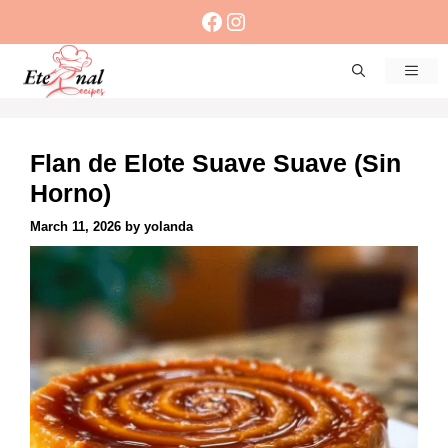
Skip
Facebook
Instagram
to
content
Men
Flan de Elote Suave Suave (Sin
Horno)
March 11, 2026
by
yolanda