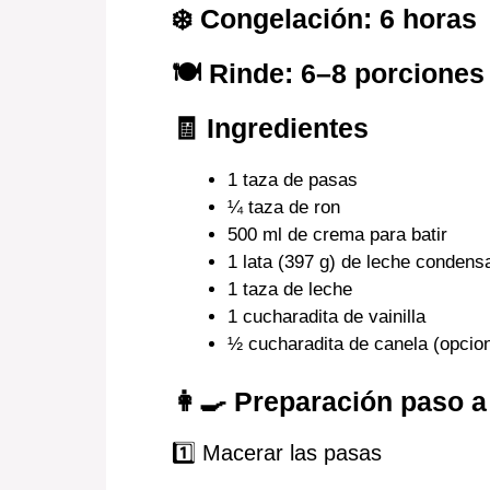
❄️ Congelación: 6 horas
🍽 Rinde: 6–8 porciones
🧾 Ingredientes
1 taza de pasas
¼ taza de ron
500 ml de crema para batir
1 lata (397 g) de leche condens
1 taza de leche
1 cucharadita de vainilla
½ cucharadita de canela (opcion
👩‍🍳 Preparación paso 
1️⃣ Macerar las pasas