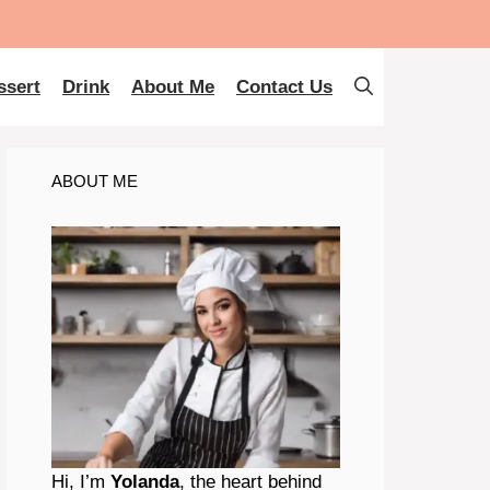
ssert
Drink
About Me
Contact Us
ABOUT ME
Hi, I’m
Yolanda
, the heart behind