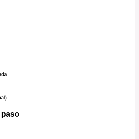
ada
al)
a paso