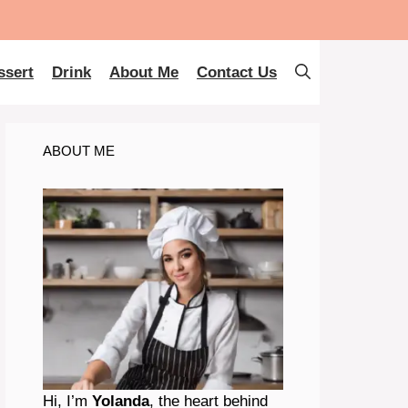
ssert
Drink
About Me
Contact Us
ABOUT ME
Hi, I’m
Yolanda
, the heart behind