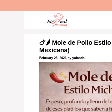
Skip
to
content
🍗🌶️ Mole de Pollo Esti
Mexicana)
February 23, 2026
by
yolanda