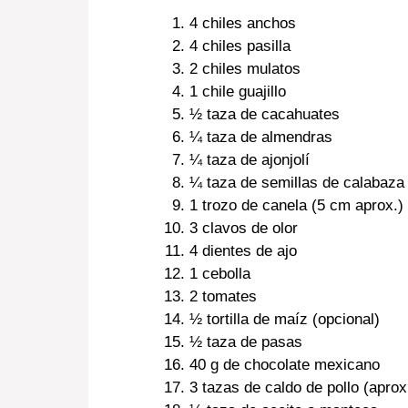
4 chiles anchos
4 chiles pasilla
2 chiles mulatos
1 chile guajillo
½ taza de cacahuates
¼ taza de almendras
¼ taza de ajonjolí
¼ taza de semillas de calabaza
1 trozo de canela (5 cm aprox.)
3 clavos de olor
4 dientes de ajo
1 cebolla
2 tomates
½ tortilla de maíz (opcional)
½ taza de pasas
40 g de chocolate mexicano
3 tazas de caldo de pollo (aprox