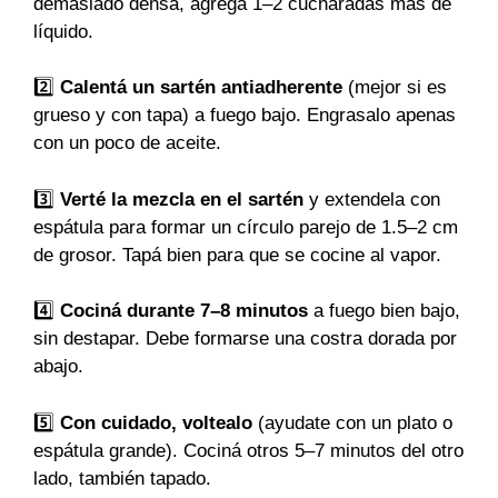
demasiado densa, agregá 1–2 cucharadas más de
líquido.
2️⃣
Calentá un sartén antiadherente
(mejor si es
grueso y con tapa) a fuego bajo. Engrasalo apenas
con un poco de aceite.
3️⃣
Verté la mezcla en el sartén
y extendela con
espátula para formar un círculo parejo de 1.5–2 cm
de grosor. Tapá bien para que se cocine al vapor.
4️⃣
Cociná durante 7–8 minutos
a fuego bien bajo,
sin destapar. Debe formarse una costra dorada por
abajo.
5️⃣
Con cuidado, voltealo
(ayudate con un plato o
espátula grande). Cociná otros 5–7 minutos del otro
lado, también tapado.