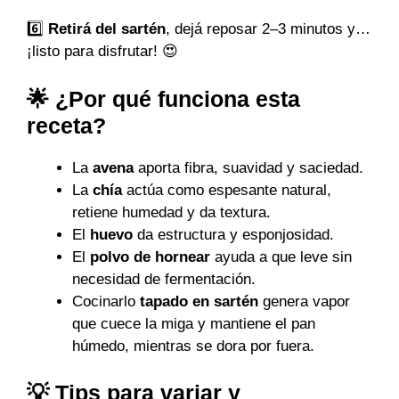
6️⃣
Retirá del sartén
, dejá reposar 2–3 minutos y…
¡listo para disfrutar! 😍
🌟 ¿Por qué funciona esta
receta?
La
avena
aporta fibra, suavidad y saciedad.
La
chía
actúa como espesante natural,
retiene humedad y da textura.
El
huevo
da estructura y esponjosidad.
El
polvo de hornear
ayuda a que leve sin
necesidad de fermentación.
Cocinarlo
tapado en sartén
genera vapor
que cuece la miga y mantiene el pan
húmedo, mientras se dora por fuera.
💡 Tips para variar y