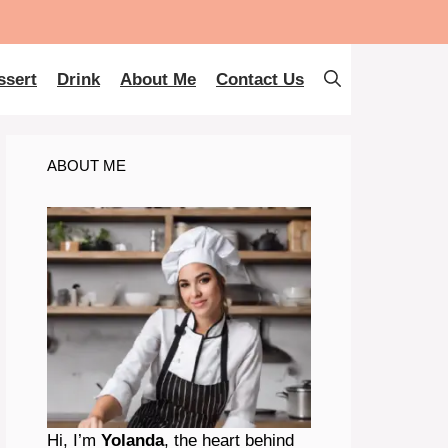
ssert
Drink
About Me
Contact Us
ABOUT ME
Hi, I’m
Yolanda
, the heart behind