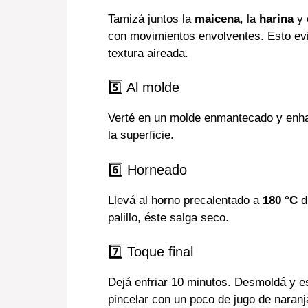
Tamizá juntos la
maicena
, la
harina
y 
con movimientos envolventes. Esto evi
textura aireada.
5️⃣ Al molde
Verté en un molde enmantecado y enha
la superficie.
6️⃣ Horneado
Llevá al horno precalentado a
180 °C
d
palillo, éste salga seco.
7️⃣ Toque final
Dejá enfriar 10 minutos. Desmoldá y 
pincelar con un poco de jugo de naranj