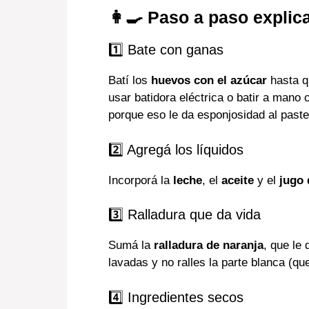
👩‍🍳 Paso a paso expli
1️⃣ Bate con ganas
Batí los
huevos con el azúcar
hasta q
usar batidora eléctrica o batir a mano 
porque eso le da esponjosidad al paste
2️⃣ Agregá los líquidos
Incorporá la
leche
, el
aceite
y el
jugo 
3️⃣ Ralladura que da vida
Sumá la
ralladura de naranja
, que le
lavadas y no ralles la parte blanca (q
4️⃣ Ingredientes secos