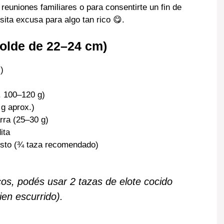
euniones familiares o para consentirte un fin de
ita excusa para algo tan rico 😋.
Molde de 22–24 cm)
)
. 100–120 g)
 g aprox.)
ra (25–30 g)
ita
usto (¾ taza recomendado)
cos, podés usar 2 tazas de elote cocido
ien escurrido).