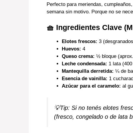
Perfecto para meriendas, cumpleaños, r
semana sin motivo. Porque no se neces
🧺 Ingredientes Clave (
Elotes frescos:
3 (desgranados
Huevos:
4
Queso crema:
½ bloque (aprox
Leche condensada:
1 lata (400
Mantequilla derretida:
¼ de bar
Esencia de vainilla:
1 cucharad
Azúcar para el caramelo:
al g
💡Tip: Si no tenés elotes fres
(fresco, congelado o de lata b