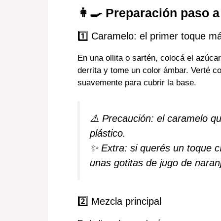
👩‍🍳 Preparación paso 
1️⃣ Caramelo: el primer toque m
En una ollita o sartén, colocá el azúc
derrita y tome un color ámbar. Verté c
suavemente para cubrir la base.
⚠️ Precaución: el caramelo q
plástico.
✨ Extra: si querés un toque c
unas gotitas de jugo de naran
2️⃣ Mezcla principal