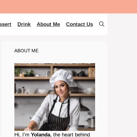
ssert
Drink
About Me
Contact Us
ABOUT ME
Hi, I’m
Yolanda
, the heart behind