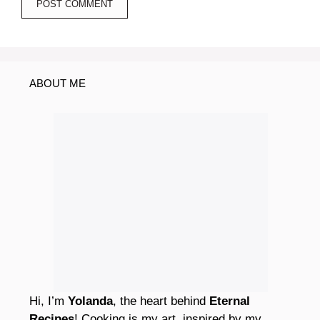
ABOUT ME
Hi, I’m
Yolanda
, the heart behind
Eternal
Recipes
! Cooking is my art, inspired by my