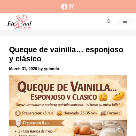
Skip
Facebook
Instagram
to
content
Men
Queque de vainilla… esponjoso
y clásico
March 31, 2026
by
yolanda