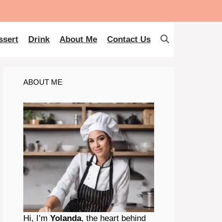
ssert
Drink
About Me
Contact Us
ABOUT ME
Hi, I’m
Yolanda
, the heart behind