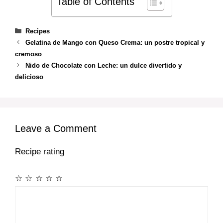
Table of Contents
Categories
Recipes
Gelatina de Mango con Queso Crema: un postre tropical y
cremoso
Nido de Chocolate con Leche: un dulce divertido y
delicioso
Leave a Comment
Recipe rating
☆
☆
☆
☆
☆
Comment