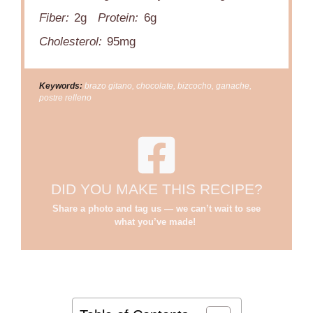
Fiber:
2g
Protein:
6g
Cholesterol:
95mg
Keywords:
brazo gitano, chocolate, bizcocho, ganache,
postre relleno
DID YOU MAKE THIS RECIPE?
Share a photo and tag us — we can’t wait to see
what you’ve made!