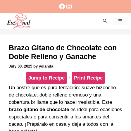
Skip
Facebook
Instagram
to
content
Men
Brazo Gitano de Chocolate con
Doble Relleno y Ganache
July 30, 2025
by
yolanda
Jump to Recipe
·
Print Recipe
Un postre que es pura tentación: suave bizcocho
de chocolate, doble relleno cremoso y una
cobertura brillante que lo hace irresistible. Este
brazo gitano de chocolate
es ideal para ocasiones
especiales o para consentir a los amantes del
cacao. ¡Prepáralo en casa y deja a todos con la