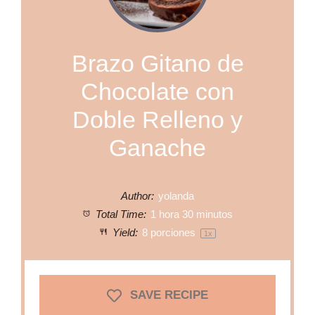
Brazo Gitano de
Chocolate con
Doble Relleno y
Ganache
Author:
yolanda
Total Time:
1 hora 30 minutos
Yield:
8
porciones
1
x
SAVE RECIPE