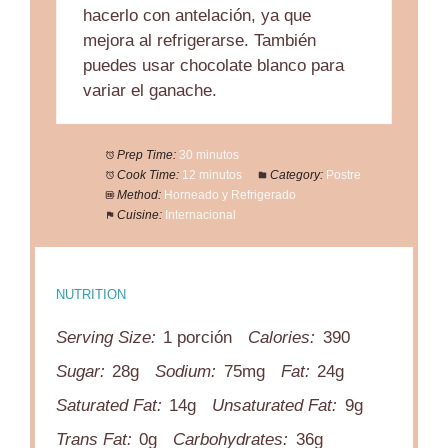
hacerlo con antelación, ya que
mejora al refrigerarse. También
puedes usar chocolate blanco para
variar el ganache.
Prep Time:
30 minutos
Cook Time:
12 minutos
Category:
Postre
Method:
Horneado y Refrigerado
Cuisine:
Internacional
NUTRITION
Serving Size:
1 porción
Calories:
390
Sugar:
28g
Sodium:
75mg
Fat:
24g
Saturated Fat:
14g
Unsaturated Fat:
9g
Trans Fat:
0g
Carbohydrates:
36g