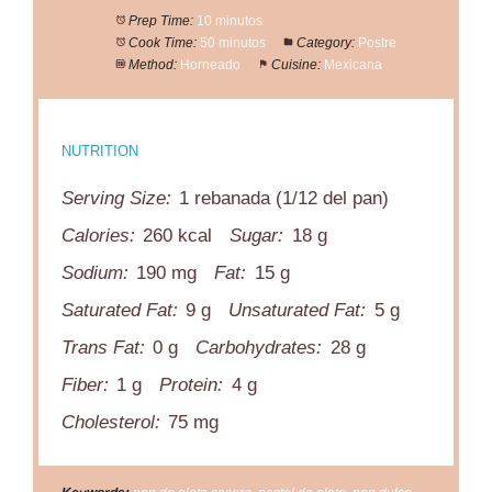
Prep Time:
10 minutos
Cook Time:
50 minutos
Category:
Postre
Method:
Horneado
Cuisine:
Mexicana
NUTRITION
Serving Size:
1 rebanada (1/12 del pan)
Calories:
260 kcal
Sugar:
18 g
Sodium:
190 mg
Fat:
15 g
Saturated Fat:
9 g
Unsaturated Fat:
5 g
Trans Fat:
0 g
Carbohydrates:
28 g
Fiber:
1 g
Protein:
4 g
Cholesterol:
75 mg