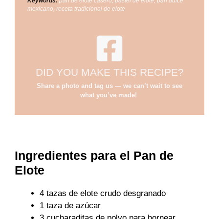
Keywords:
pan de elote casero, pastel de elote, pan dulce
mexicano, receta tradicional de elote
DID YOU MAKE THIS RECIPE?
Share a photo and tag us — we can’t wait to see
what you’ve made!
Ingredientes para el Pan de
Elote
4 tazas de elote crudo desgranado
1 taza de azúcar
3 cucharaditas de polvo para hornear