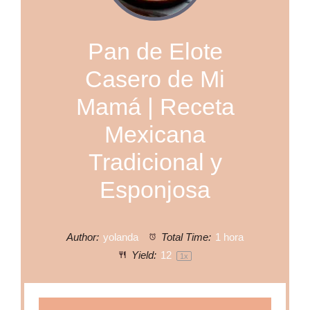
Pan de Elote
Casero de Mi
Mamá | Receta
Mexicana
Tradicional y
Esponjosa
Author:
yolanda
Total Time:
1 hora
Yield:
1
2
1
x