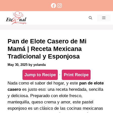
Skip
Facebook
Instagram
to
content
Men
Pan de Elote Casero de Mi
Mamá | Receta Mexicana
Tradicional y Esponjosa
May 30, 2025
by
yolanda
Jump to Recipe
·
Print Recipe
Nada como el sabor del hogar, y este
pan de elote
casero
es justo eso: una receta heredada, sencilla
y deliciosa. Preparado con elote fresco,
mantequilla, queso crema y amor, este pastel
esponjoso es un clásico de las cocinas mexicanas