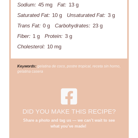
Sodium:
45 mg
Fat:
13 g
Saturated Fat:
10 g
Unsaturated Fat:
3 g
Trans Fat:
0 g
Carbohydrates:
23 g
Fiber:
1 g
Protein:
3 g
Cholesterol:
10 mg
Keywords:
gelatina de coco, postre tropical, receta sin horno,
gelatina casera
DID YOU MAKE THIS RECIPE?
Share a photo and tag us — we can’t wait to see
what you’ve made!