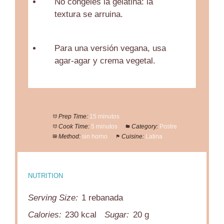
No congeles la gelatina: la
textura se arruina.
Para una versión vegana, usa
agar-agar y crema vegetal.
Prep Time:
15 minutos
Cook Time:
5 minutos
Category:
Postre
Method:
sin horno
Cuisine:
Latina
NUTRITION
Serving Size:
1 rebanada
Calories:
230 kcal
Sugar:
20 g