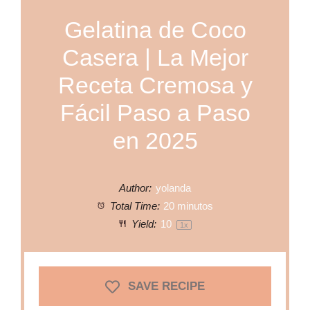
Gelatina de Coco
Casera | La Mejor
Receta Cremosa y
Fácil Paso a Paso
en 2025
Author:
yolanda
Total Time:
20 minutos
Yield:
1
0
1
x
SAVE RECIPE