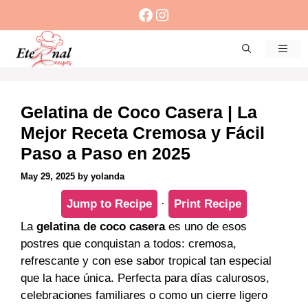
Skip
Facebook
Instagram
to
content
Men
Gelatina de Coco Casera | La
Mejor Receta Cremosa y Fácil
Paso a Paso en 2025
May 29, 2025
by
yolanda
Jump to Recipe
·
Print Recipe
La
gelatina de coco casera
es uno de esos
postres que conquistan a todos: cremosa,
refrescante y con ese sabor tropical tan especial
que la hace única. Perfecta para días calurosos,
celebraciones familiares o como un cierre ligero