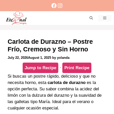
Skip
Facebook
Instagram
to
content
Men
Carlota de Durazno – Postre
Frío, Cremoso y Sin Horno
July 22, 2026
August 1, 2025
by
yolanda
Jump to Recipe
·
Print Recipe
Si buscas un postre rápido, delicioso y que no
necesita horno, esta
carlota de durazno
es la
opción perfecta. Su sabor combina la acidez del
limón con la dulzura del durazno y la suavidad de
las galletas tipo María. Ideal para el verano o
cualquier ocasión especial.