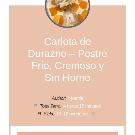
Carlota de
Durazno – Postre
Frío, Cremoso y
Sin Horno
Author:
Yolanda
Total Time:
4 horas 15 minutos
Yield:
10
–
12
porciones
1
x