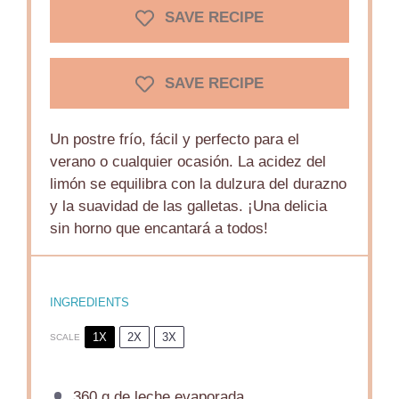
SAVE RECIPE
SAVE RECIPE
Un postre frío, fácil y perfecto para el
verano o cualquier ocasión. La acidez del
limón se equilibra con la dulzura del durazno
y la suavidad de las galletas. ¡Una delicia
sin horno que encantará a todos!
INGREDIENTS
1X
2X
3X
SCALE
360 g
de leche evaporada