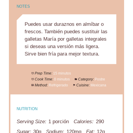
NOTES
Puedes usar duraznos en almíbar o
frescos. También puedes sustituir las
galletas María por galletas integrales
si deseas una versión más ligera.
Sirve bien fría para mejor textura.
Prep Time:
15 minutos
Cook Time:
0 minutos
Category:
Postre
Method:
Refrigerado
Cuisine:
Mexicana
NUTRITION
Serving Size:
1 porción
Calories:
290
Sugar:
30g
Sodium:
120mg
Fat:
12g