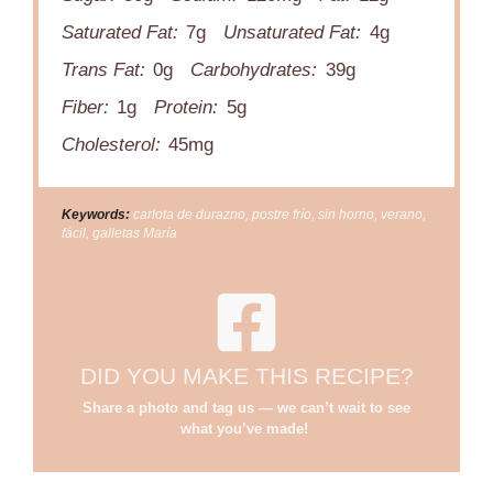
Saturated Fat:
7g
Unsaturated Fat:
4g
Trans Fat:
0g
Carbohydrates:
39g
Fiber:
1g
Protein:
5g
Cholesterol:
45mg
Keywords:
carlota de durazno, postre frío, sin horno, verano,
fácil, galletas María
DID YOU MAKE THIS RECIPE?
Share a photo and tag us — we can’t wait to see
what you’ve made!