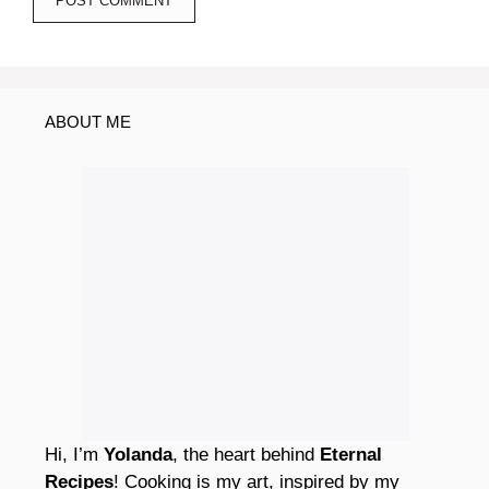
ABOUT ME
Hi, I’m
Yolanda
, the heart behind
Eternal
Recipes
! Cooking is my art, inspired by my