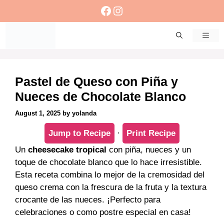
Skip
Facebook
Instagram
to
content
Men
Pastel de Queso con Piña y
Nueces de Chocolate Blanco
August 1, 2025
by
yolanda
Jump to Recipe
·
Print Recipe
Un
cheesecake tropical
con piña, nueces y un
toque de chocolate blanco que lo hace irresistible.
Esta receta combina lo mejor de la cremosidad del
queso crema con la frescura de la fruta y la textura
crocante de las nueces. ¡Perfecto para
celebraciones o como postre especial en casa!