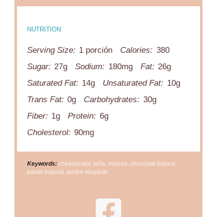
NUTRITION
Serving Size:
1 porción
Calories:
380
Sugar:
27g
Sodium:
180mg
Fat:
26g
Saturated Fat:
14g
Unsaturated Fat:
10g
Trans Fat:
0g
Carbohydrates:
30g
Fiber:
1g
Protein:
6g
Cholesterol:
90mg
Keywords:
cheesecake, piña, nueces, chocolate blanco,
pastel tropical, postre elegante