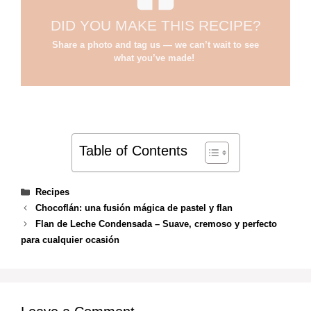
DID YOU MAKE THIS RECIPE?
Share a photo and tag us — we can’t wait to see
what you’ve made!
Table of Contents
Categories
Recipes
Chocoflán: una fusión mágica de pastel y flan
Flan de Leche Condensada – Suave, cremoso y perfecto
para cualquier ocasión