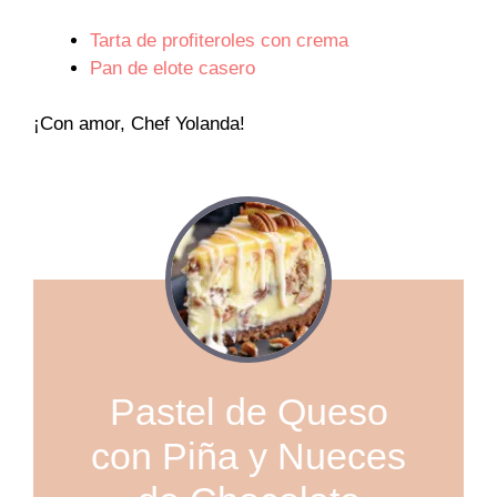
Tarta de profiteroles con crema
Pan de elote casero
¡Con amor, Chef Yolanda!
Pastel de Queso
con Piña y Nueces