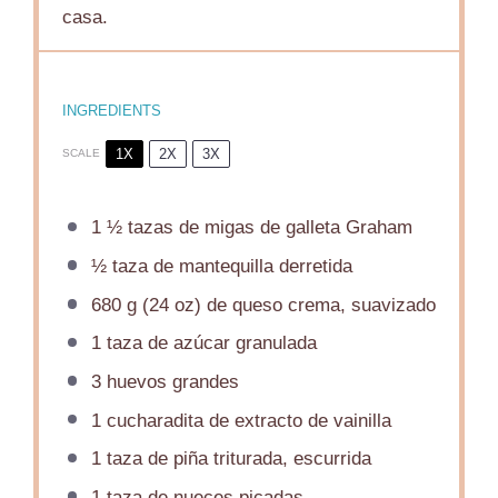
casa.
INGREDIENTS
1X
2X
3X
SCALE
1 ½
tazas de migas de galleta Graham
½
taza de mantequilla derretida
680 g
(
24 oz
) de queso crema, suavizado
1
taza de azúcar granulada
3
huevos grandes
1
cucharadita de extracto de vainilla
1
taza de piña triturada, escurrida
1
taza de nueces picadas